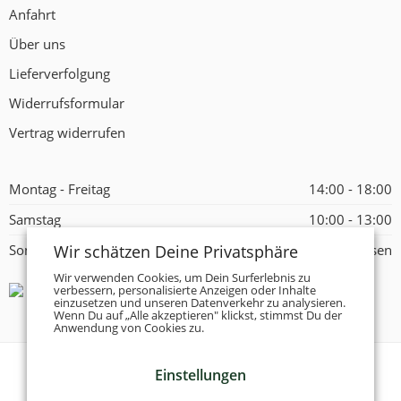
Anfahrt
Über uns
Lieferverfolgung
Widerrufsformular
Vertrag widerrufen
Montag - Freitag
14:00 - 18:00
Samstag
10:00 - 13:00
Wir schätzen Deine Privatsphäre
Sonntag
Geschlossen
Wir verwenden Cookies, um Dein Surferlebnis zu
verbessern, personalisierte Anzeigen oder Inhalte
einzusetzen und unseren Datenverkehr zu analysieren.
Wenn Du auf „Alle akzeptieren" klickst, stimmst Du der
Anwendung von Cookies zu.
Einstellungen
© 2026 -
Tanzschuhe Otto München e.K.
- Alle Rechte