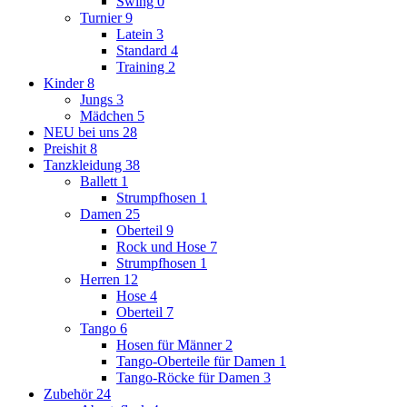
Swing
0
Turnier
9
Latein
3
Standard
4
Training
2
Kinder
8
Jungs
3
Mädchen
5
NEU bei uns
28
Preishit
8
Tanzkleidung
38
Ballett
1
Strumpfhosen
1
Damen
25
Oberteil
9
Rock und Hose
7
Strumpfhosen
1
Herren
12
Hose
4
Oberteil
7
Tango
6
Hosen für Männer
2
Tango-Oberteile für Damen
1
Tango-Röcke für Damen
3
Zubehör
24