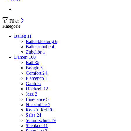
Filter
Kategorie
Ballett
11
Ballettkleidung
6
Ballettschuhe
4
Zubehör
1
Damen
160
Ball
36
Boogie
5
Comfort
24
Flamenco
1
Garde
6
Hochzeit
12
Jazz
2
Linedance
5
Nur Online
7
Rock´n Roll
0
Salsa
24
Schnürschuh
19
Sneakers
11
Stepptanz
2