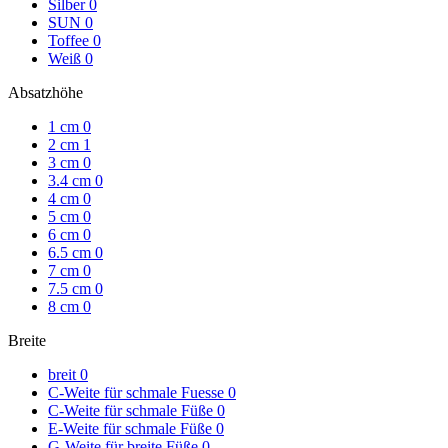
Silber
0
SUN
0
Toffee
0
Weiß
0
Absatzhöhe
1 cm
0
2 cm
1
3 cm
0
3.4 cm
0
4 cm
0
5 cm
0
6 cm
0
6.5 cm
0
7 cm
0
7.5 cm
0
8 cm
0
Breite
breit
0
C-Weite für schmale Fuesse
0
C-Weite für schmale Füße
0
E-Weite für schmale Füße
0
G-Weite für breite Füße
0