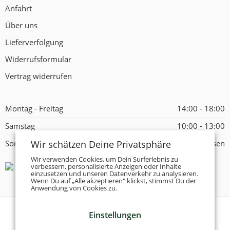
Anfahrt
Über uns
Lieferverfolgung
Widerrufsformular
Vertrag widerrufen
Montag - Freitag
14:00 - 18:00
Samstag
10:00 - 13:00
Wir schätzen Deine Privatsphäre
Sonntag
Geschlossen
Wir verwenden Cookies, um Dein Surferlebnis zu
verbessern, personalisierte Anzeigen oder Inhalte
einzusetzen und unseren Datenverkehr zu analysieren.
Wenn Du auf „Alle akzeptieren" klickst, stimmst Du der
Anwendung von Cookies zu.
Einstellungen
© 2026 -
Tanzschuhe Otto München e.K.
- Alle Rechte