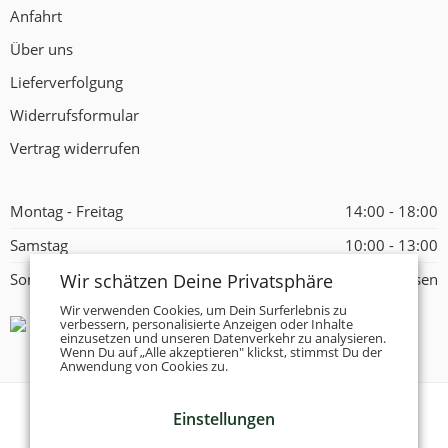
Anfahrt
Über uns
Lieferverfolgung
Widerrufsformular
Vertrag widerrufen
Montag - Freitag
14:00 - 18:00
Samstag
10:00 - 13:00
Wir schätzen Deine Privatsphäre
Sonntag
Geschlossen
Wir verwenden Cookies, um Dein Surferlebnis zu
verbessern, personalisierte Anzeigen oder Inhalte
einzusetzen und unseren Datenverkehr zu analysieren.
Wenn Du auf „Alle akzeptieren" klickst, stimmst Du der
Anwendung von Cookies zu.
Einstellungen
© 2026 -
Tanzschuhe Otto München e.K.
- Alle Rechte