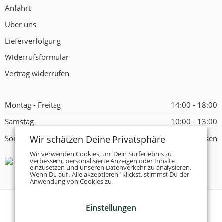
Anfahrt
Über uns
Lieferverfolgung
Widerrufsformular
Vertrag widerrufen
Montag - Freitag
14:00 - 18:00
Samstag
10:00 - 13:00
Wir schätzen Deine Privatsphäre
Sonntag
Geschlossen
Wir verwenden Cookies, um Dein Surferlebnis zu
verbessern, personalisierte Anzeigen oder Inhalte
einzusetzen und unseren Datenverkehr zu analysieren.
Wenn Du auf „Alle akzeptieren" klickst, stimmst Du der
Anwendung von Cookies zu.
Einstellungen
© 2026 -
Tanzschuhe Otto München e.K.
- Alle Rechte