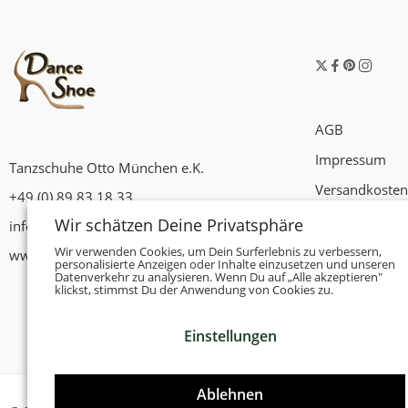
AGB
Impressum
Tanzschuhe Otto München e.K.
Versandkosten
+49 (0) 89 83 18 33
Widerrufsrech
Wir schätzen Deine Privatsphäre
info@tanzschuhe-muenchen.de
Datenschutzer
Wir verwenden Cookies, um Dein Surferlebnis zu verbessern,
www.tanzschuhe-muenchen.de
personalisierte Anzeigen oder Inhalte einzusetzen und unseren
Datenverkehr zu analysieren. Wenn Du auf „Alle akzeptieren"
Zahlungsbedi
klickst, stimmst Du der Anwendung von Cookies zu.
Einstellungen
Ablehnen