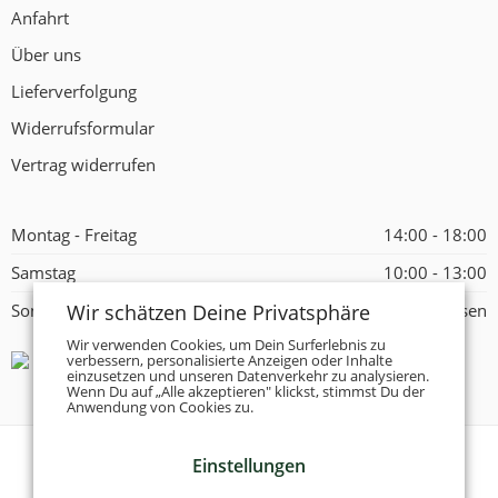
Anfahrt
Über uns
Lieferverfolgung
Widerrufsformular
Vertrag widerrufen
Montag - Freitag
14:00 - 18:00
Samstag
10:00 - 13:00
Wir schätzen Deine Privatsphäre
Sonntag
Geschlossen
Wir verwenden Cookies, um Dein Surferlebnis zu
verbessern, personalisierte Anzeigen oder Inhalte
einzusetzen und unseren Datenverkehr zu analysieren.
Wenn Du auf „Alle akzeptieren" klickst, stimmst Du der
Anwendung von Cookies zu.
Einstellungen
© 2026 -
Tanzschuhe Otto München e.K.
- Alle Rechte