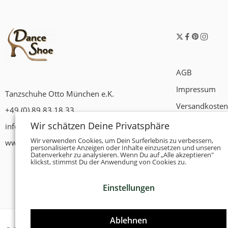
AGB
Impressum
Tanzschuhe Otto München e.K.
Versandkosten
+49 (0) 89 83 18 33
Widerrufsrech
Wir schätzen Deine Privatsphäre
info@tanzschuhe-muenchen.de
Datenschutzer
Wir verwenden Cookies, um Dein Surferlebnis zu verbessern,
www.tanzschuhe-muenchen.de
personalisierte Anzeigen oder Inhalte einzusetzen und unseren
Datenverkehr zu analysieren. Wenn Du auf „Alle akzeptieren"
Zahlungsbedi
klickst, stimmst Du der Anwendung von Cookies zu.
Einstellungen
Ablehnen