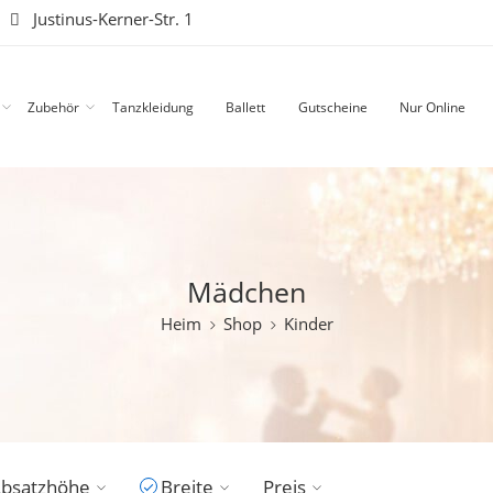
|
Justinus-Kerner-Str. 1
Zubehör
Tanzkleidung
Ballett
Gutscheine
Nur Online
Mädchen
Heim
Shop
Kinder
bsatzhöhe
Breite
Preis