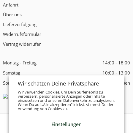
Anfahrt
Über uns
Lieferverfolgung
Widerrufsformular
Vertrag widerrufen
Montag - Freitag
14:00 - 18:00
Samstag
10:00 - 13:00
Wir schätzen Deine Privatsphäre
Sonntag
Geschlossen
Wir verwenden Cookies, um Dein Surferlebnis zu
verbessern, personalisierte Anzeigen oder Inhalte
einzusetzen und unseren Datenverkehr zu analysieren.
Wenn Du auf „Alle akzeptieren" klickst, stimmst Du der
Anwendung von Cookies zu.
Einstellungen
© 2026 -
Tanzschuhe Otto München e.K.
- Alle Rechte