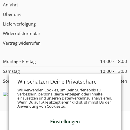
Anfahrt
Über uns
Lieferverfolgung
Widerrufsformular
Vertrag widerrufen
Montag - Freitag
14:00 - 18:00
Samstag
10:00 - 13:00
Wir schätzen Deine Privatsphäre
Sonntag
Geschlossen
Wir verwenden Cookies, um Dein Surferlebnis zu
verbessern, personalisierte Anzeigen oder Inhalte
einzusetzen und unseren Datenverkehr zu analysieren.
Wenn Du auf „Alle akzeptieren" klickst, stimmst Du der
Anwendung von Cookies zu.
Einstellungen
© 2026 -
Tanzschuhe Otto München e.K.
- Alle Rechte