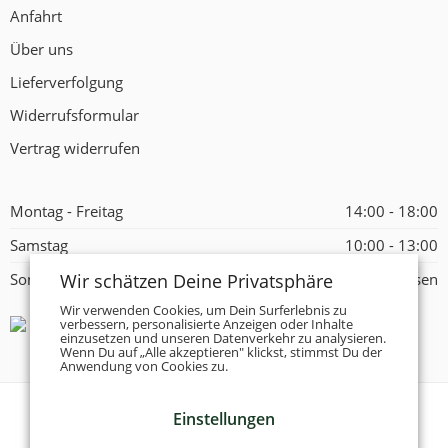
Anfahrt
Über uns
Lieferverfolgung
Widerrufsformular
Vertrag widerrufen
Montag - Freitag
14:00 - 18:00
Samstag
10:00 - 13:00
Wir schätzen Deine Privatsphäre
Sonntag
Geschlossen
Wir verwenden Cookies, um Dein Surferlebnis zu
verbessern, personalisierte Anzeigen oder Inhalte
einzusetzen und unseren Datenverkehr zu analysieren.
Wenn Du auf „Alle akzeptieren" klickst, stimmst Du der
Anwendung von Cookies zu.
Einstellungen
© 2026 -
Tanzschuhe Otto München e.K.
- Alle Rechte