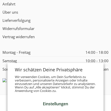
Anfahrt
Über uns
Lieferverfolgung
Widerrufsformular
Vertrag widerrufen
Montag - Freitag
14:00 - 18:00
Samstag
10:00 - 13:00
Wir schätzen Deine Privatsphäre
Sonntag
Geschlossen
Wir verwenden Cookies, um Dein Surferlebnis zu
verbessern, personalisierte Anzeigen oder Inhalte
einzusetzen und unseren Datenverkehr zu analysieren.
Wenn Du auf „Alle akzeptieren" klickst, stimmst Du der
Anwendung von Cookies zu.
Einstellungen
© 2026 -
Tanzschuhe Otto München e.K.
- Alle Rechte