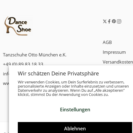
AGB
Impressum
Tanzschuhe Otto München e.K.
Versandkosten
+49 (0) 89 83 18 33
Widerrufsrech
Wir schätzen Deine Privatsphäre
info@tanzschuhe-muenchen.de
Datenschutzer
Wir verwenden Cookies, um Dein Surferlebnis zu verbessern,
www.tanzschuhe-muenchen.de
personalisierte Anzeigen oder Inhalte einzusetzen und unseren
Datenverkehr zu analysieren. Wenn Du auf „Alle akzeptieren"
Zahlungsbedi
klickst, stimmst Du der Anwendung von Cookies zu.
Einstellungen
Ablehnen