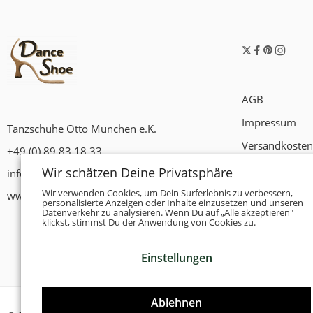
AGB
Impressum
Tanzschuhe Otto München e.K.
Versandkosten
+49 (0) 89 83 18 33
Widerrufsrech
Wir schätzen Deine Privatsphäre
info@tanzschuhe-muenchen.de
Datenschutzer
Wir verwenden Cookies, um Dein Surferlebnis zu verbessern,
www.tanzschuhe-muenchen.de
personalisierte Anzeigen oder Inhalte einzusetzen und unseren
Datenverkehr zu analysieren. Wenn Du auf „Alle akzeptieren"
Zahlungsbedi
klickst, stimmst Du der Anwendung von Cookies zu.
Einstellungen
Ablehnen