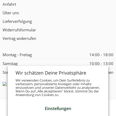
Anfahrt
Über uns
Lieferverfolgung
Widerrufsformular
Vertrag widerrufen
Montag - Freitag
14:00 - 18:00
Samstag
10:00 - 13:00
Wir schätzen Deine Privatsphäre
Sonntag
Geschlossen
Wir verwenden Cookies, um Dein Surferlebnis zu
verbessern, personalisierte Anzeigen oder Inhalte
einzusetzen und unseren Datenverkehr zu analysieren.
Wenn Du auf „Alle akzeptieren" klickst, stimmst Du der
Anwendung von Cookies zu.
Einstellungen
© 2026 -
Tanzschuhe Otto München e.K.
- Alle Rechte