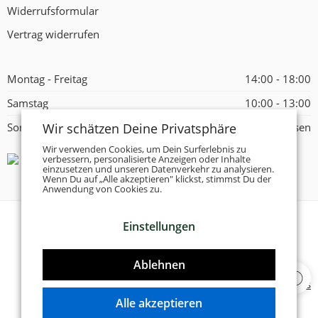
Widerrufsformular
Vertrag widerrufen
Montag - Freitag
14:00 - 18:00
Samstag
10:00 - 13:00
Wir schätzen Deine Privatsphäre
Sonntag
Geschlossen
Wir verwenden Cookies, um Dein Surferlebnis zu
verbessern, personalisierte Anzeigen oder Inhalte
einzusetzen und unseren Datenverkehr zu analysieren.
Wenn Du auf „Alle akzeptieren" klickst, stimmst Du der
Anwendung von Cookies zu.
Einstellungen
© 2026 -
Tanzschuhe Otto München e.K.
- Alle Rechte
vorbehalten!
Ablehnen
Designed & Developed by
Delta 4 Software Solutions
Alle akzeptieren