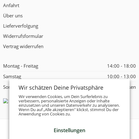
Anfahrt
Über uns
Lieferverfolgung
Widerrufsformular
Vertrag widerrufen
Montag - Freitag
14:00 - 18:00
Samstag
10:00 - 13:00
Wir schätzen Deine Privatsphäre
Sonntag
Geschlossen
Wir verwenden Cookies, um Dein Surferlebnis zu
verbessern, personalisierte Anzeigen oder Inhalte
einzusetzen und unseren Datenverkehr zu analysieren.
Wenn Du auf „Alle akzeptieren" klickst, stimmst Du der
Anwendung von Cookies zu.
Einstellungen
© 2026 -
Tanzschuhe Otto München e.K.
- Alle Rechte