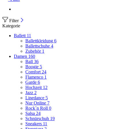
Filter
Kategorie
Ballett
11
Ballettkleidung
6
Ballettschuhe
4
Zubehör
1
Damen
160
Ball
36
Boogie
5
Comfort
24
Flamenco
1
Garde
6
Hochzeit
12
Jazz
2
Linedance
5
Nur Online
7
Rock´n Roll
0
Salsa
24
Schnürschuh
19
Sneakers
11
Stepptanz
2