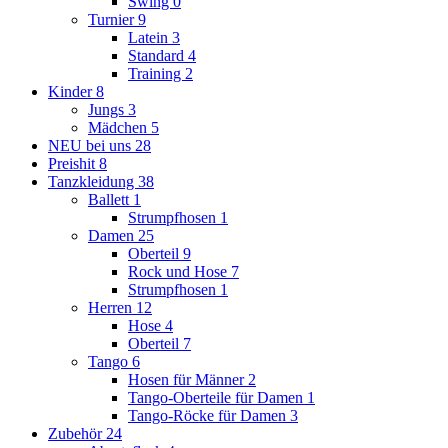
Swing
0
Turnier
9
Latein
3
Standard
4
Training
2
Kinder
8
Jungs
3
Mädchen
5
NEU bei uns
28
Preishit
8
Tanzkleidung
38
Ballett
1
Strumpfhosen
1
Damen
25
Oberteil
9
Rock und Hose
7
Strumpfhosen
1
Herren
12
Hose
4
Oberteil
7
Tango
6
Hosen für Männer
2
Tango-Oberteile für Damen
1
Tango-Röcke für Damen
3
Zubehör
24