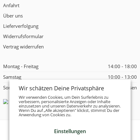
Anfahrt
Über uns
Lieferverfolgung
Widerrufsformular
Vertrag widerrufen
Montag - Freitag
14:00 - 18:00
Samstag
10:00 - 13:00
Wir schätzen Deine Privatsphäre
Sonntag
Geschlossen
Wir verwenden Cookies, um Dein Surferlebnis zu
verbessern, personalisierte Anzeigen oder Inhalte
einzusetzen und unseren Datenverkehr zu analysieren.
Wenn Du auf „Alle akzeptieren" klickst, stimmst Du der
Anwendung von Cookies zu.
Einstellungen
© 2026 -
Tanzschuhe Otto München e.K.
- Alle Rechte