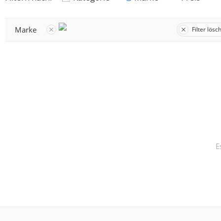
Marke
Filter lösc
E