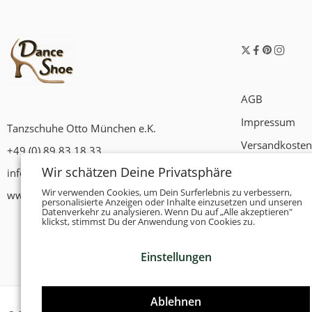
AGB
Impressum
Tanzschuhe Otto München e.K.
Versandkosten
+49 (0) 89 83 18 33
Widerrufsrech
Wir schätzen Deine Privatsphäre
info@tanzschuhe-muenchen.de
Datenschutzer
Wir verwenden Cookies, um Dein Surferlebnis zu verbessern,
www.tanzschuhe-muenchen.de
personalisierte Anzeigen oder Inhalte einzusetzen und unseren
Datenverkehr zu analysieren. Wenn Du auf „Alle akzeptieren"
Zahlungsbedi
klickst, stimmst Du der Anwendung von Cookies zu.
Einstellungen
Ablehnen