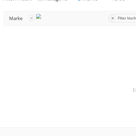
Marke
Filter lösc
E