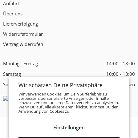
Anfahrt
Über uns
Lieferverfolgung
Widerrufsformular
Vertrag widerrufen
Montag - Freitag
14:00 - 18:00
Samstag
10:00 - 13:00
Wir schätzen Deine Privatsphäre
Sonntag
Geschlossen
Wir verwenden Cookies, um Dein Surferlebnis zu
verbessern, personalisierte Anzeigen oder Inhalte
einzusetzen und unseren Datenverkehr zu analysieren.
Wenn Du auf „Alle akzeptieren" klickst, stimmst Du der
Anwendung von Cookies zu.
Einstellungen
© 2026 -
Tanzschuhe Otto München e.K.
- Alle Rechte