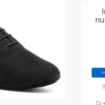
nu
I
V