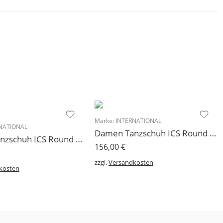
Marke:
INTERNATIONAL
NATIONAL
Damen Tanzschuh ICS Round Toe 38mm
Damen Tanzschuh ICS Round Single Strap Toe 50mm
156,00
€
zzgl.
Versandkosten
kosten