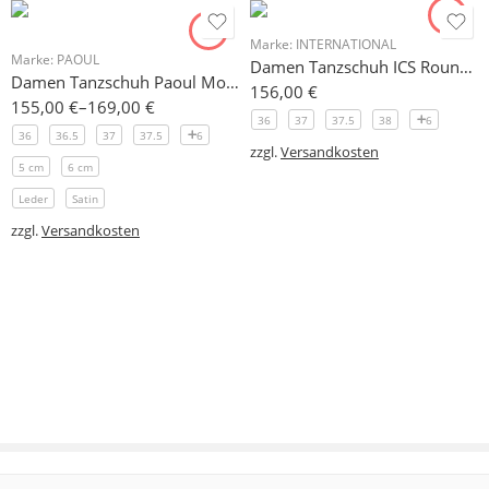
Marke:
INTERNATIONAL
Marke:
PAOUL
Damen Tanzschuh ICS Round Toe 38mm
Damen Tanzschuh Paoul Modell 1040 5cm und 6 cm
156,00
€
155,00
€
–
169,00
€
36
37
37.5
38
6
36
36.5
37
37.5
6
zzgl.
Versandkosten
5 cm
6 cm
Leder
Satin
zzgl.
Versandkosten