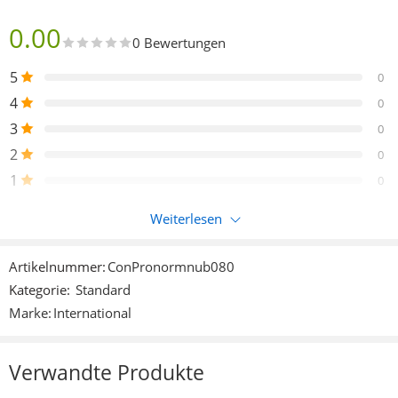
0.00
0 Bewertungen
5
0
4
0
3
0
2
0
1
0
Weiterlesen
Nur eingeloggte Kunden, die dieses Produkt gekauft haben,
können eine Bewertung abgeben.
Artikelnummer:
ConPronormnub080
Kategorie:
Standard
Rezensionen
Marke:
International
Es liegen noch keine Bewertungen vor.
Verwandte Produkte