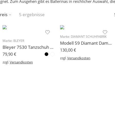
gnet. Zum Ausgehen gibt es Ballerinas in reichlicher Auswahl, die
reis
5 ergebnisse
Marke:
DIAMANT SCHUHFABRIK
Marke:
BLEYER
Modell 59 Diamant Damen Tanzschuhe 3 cm
Bleyer 7530 Tanzschuh Boogie Rock´n Roll viele Größen wieder eingetroffen!
130,00
€
79,90
€
zzgl.
Versandkosten
zzgl.
Versandkosten