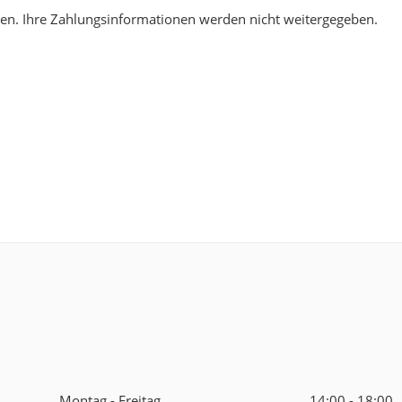
egen. Ihre Zahlungsinformationen werden nicht weitergegeben.
Montag - Freitag
14:00 - 18:00