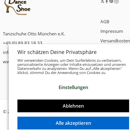
AGB
Impressum
Tanzschuhe Otto München e.K.
Versandkosten
+49 (0) 89 83 18 33
Widerrufsrech
Wir schätzen Deine Privatsphäre
info@tanzschuhe-muenchen.de
Datenschutzer
Wir verwenden Cookies, um Dein Surferlebnis zu verbessern,
www.tanzschuhe-muenchen.de
personalisierte Anzeigen oder Inhalte einzusetzen und unseren
Datenverkehr zu analysieren. Wenn Du auf „Alle akzeptieren"
Zahlungsbedi
klickst, stimmst Du der Anwendung von Cookies zu.
Einstellungen
Ablehnen
© 2026 -
Tanzschuhe Otto München e.K.
- Alle Rechte vorbehal
Alle akzeptieren