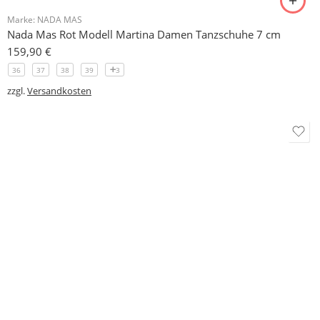
Versandkosten
Widerrufsrecht
Datenschutzerklärung
Zahlungsbedingungen
Händlerbund
FAQ
Kontakt
Anfahrt
Über uns
Lieferverfolgung
Widerrufsformular
Vertrag widerrufen