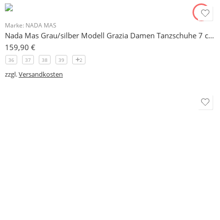
Marke:
NADA MAS
Nada Mas Grau/silber Modell Grazia Damen Tanzschuhe 7 cm schlanker Absatz
159,90
€
36
37
38
39
2
zzgl.
Versandkosten
Marke:
NADA MAS
Nada Mas Modell Leo Argento Damen Tanzschuhe 7 cm
159,90
€
36
37
38
39
2
zzgl.
Versandkosten
Marke:
NADA MAS
Nada Mas Rot Modell Gina Damen Tanzschuhe 7 cm