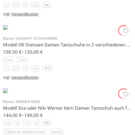
3
3.5
4
4.5
8
zzgl.
Versandkosten
Marke:
DIAMANT SCHUHFABRIK
Modell 08 Diamant Damen Tanzschuhe in 2 verschiedenen Absatzhöhen: 7,5 cm schlank, 5 cm flare
108,50
€
–
130,00
€
5 cm
7 cm
2
2.5
3
3.5
10
zzgl.
Versandkosten
Marke:
WERNER KERN
Modell Eva oder Niki Werner Kern Damen Tanzschuh auch für schmale Füße 5 cm
144,00
€
–
149,00
€
2.5
3
3.5
4
8
C-Weite für schmale Fuesse
normal