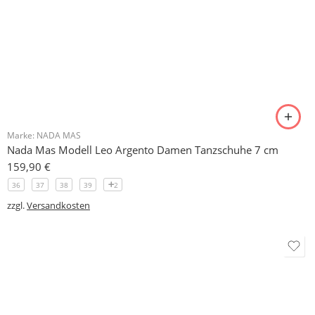
159,90
€
37
38
39
40
1
zzgl.
Versandkosten
Marke:
NADA MAS
Nada Mas Rot Modell Martina Damen Tanzschuhe 7 cm
159,90
€
36
37
38
39
3
zzgl.
Versandkosten
Marke:
NADA MAS
Nada Mas Schwarz Modell Nora Damen Tanzschuhe 6 cm
159,90
€
36
37
38
39
1
zzgl.
Versandkosten