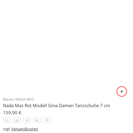
Marke:
NADA MAS
Nada Mas Schwarz Modell Pia Damen Tanzschuhe 6 cm
159,90
€
36
37
38
39
1
zzgl.
Versandkosten
Marke:
NADA MAS
Nada Mas Schwarz oder Anthrazit Modell Lola Damen Tanzschuhe 7 cm
159,90
€
36
37
38
39
2
zzgl.
Versandkosten