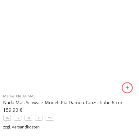
© 2026 -
Tanzschuhe Otto München e.K.
- Alle Rechte
vorbehalten!
Designed & Developed by
Delta 4 Software Solutions
VERTRAG WIDERRUFEN