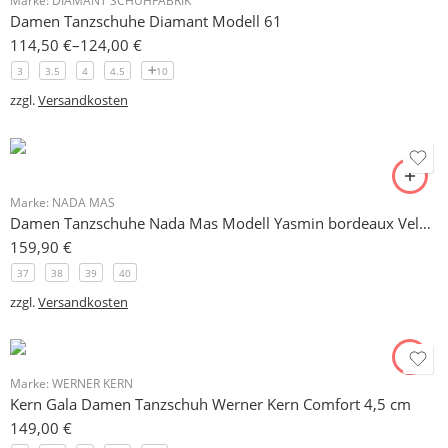
Marke:
DIAMANT SCHUHFABRIK
Damen Tanzschuhe Diamant Modell 61
114,50
€
–
124,00
€
3
3.5
4
4.5
10
zzgl.
Versandkosten
Marke:
NADA MAS
Damen Tanzschuhe Nada Mas Modell Yasmin bordeaux Velours 7 cm
159,90
€
37
38
39
40
zzgl.
Versandkosten
Marke:
WERNER KERN
Kern Gala Damen Tanzschuh Werner Kern Comfort 4,5 cm
149,00
€