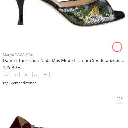
Marke:
NADA MAS
Damen Tanzschuh Nada Mas Modell Tamara Sonderangebot in 38
129,90
€
36
37
38
39
1
zzgl.
Versandkosten