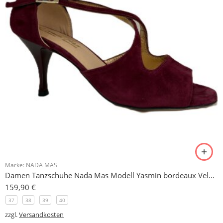
Marke:
NADA MAS
Damen Tanzschuhe Nada Mas Modell Yasmin bordeaux Velours 7 cm
159,90
€
37
38
39
40
zzgl.
Versandkosten