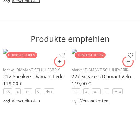
zzgl.
Versandkosten
Produkte empfehlen
HERVORGEHOBEN
HERVORGEHOBEN
Marke:
DIAMANT SCHUHFABRIK
Marke:
DIAMANT SCHUHFABRIK
212 Sneakers Diamant Leder weiss, drehfreudige Kunststoffsohle
227 Sneakers Diamant Veloursleder hellgrau, drehfreudige Kunststoffsohle
119,00
€
119,00
€
3.5
4
4.5
5
14
3.5
4
4.5
5
14
zzgl.
Versandkosten
zzgl.
Versandkosten