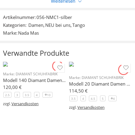
Weiterlesen
Nur eingeloggte Kunden, die dieses Produkt gekauft haben,
können eine Bewertung abgeben.
Artikelnummer:
056-NMC1-silber
Kategorien:
Damen
,
NEU bei uns
,
Tango
Rezensionen
Marke:
Nada Mas
Es liegen noch keine Bewertungen vor.
Verwandte Produkte
Marke:
DIAMANT SCHUHFABRIK
Marke:
DIAMANT SCHUHFABRIK
Modell 140 Diamant Damen Trainerschuh Microfaser 3,7 cm
Modell 20 Diamant Damen Tanzschuh Auslaufartikel!
120,00
€
114,50
€
2.5
3
3.5
4
10
3.5
4
4.5
5
4
zzgl.
Versandkosten
zzgl.
Versandkosten