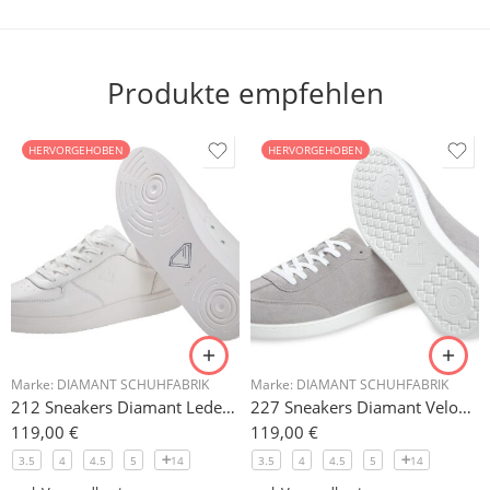
Produkte empfehlen
HERVORGEHOBEN
HERVORGEHOBEN
Marke:
DIAMANT SCHUHFABRIK
Marke:
DIAMANT SCHUHFABRIK
212 Sneakers Diamant Leder weiss, drehfreudige Kunststoffsohle
227 Sneakers Diamant Veloursleder hellgrau, drehfreudige Kunststoffsohle
119,00
€
119,00
€
3.5
4
4.5
5
14
3.5
4
4.5
5
14