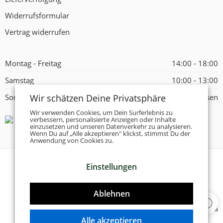
Widerrufsformular
Vertrag widerrufen
Montag - Freitag
14:00 - 18:00
Samstag
10:00 - 13:00
Wir schätzen Deine Privatsphäre
Sonntag
Geschlossen
Wir verwenden Cookies, um Dein Surferlebnis zu
verbessern, personalisierte Anzeigen oder Inhalte
einzusetzen und unseren Datenverkehr zu analysieren.
Wenn Du auf „Alle akzeptieren" klickst, stimmst Du der
Anwendung von Cookies zu.
Einstellungen
© 2026 -
Tanzschuhe Otto München e.K.
- Alle Rechte
vorbehalten!
Ablehnen
Designed & Developed by
Delta 4 Software Solutions
Alle akzeptieren