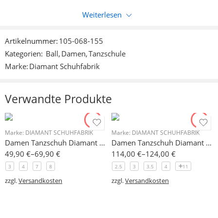
Weiterlesen
Nur eingeloggte Kunden, die dieses Produkt gekauft haben,
können eine Bewertung abgeben.
Artikelnummer:
105-068-155
Kategorien:
Ball
,
Damen
,
Tanzschule
Rezensionen
Marke:
Diamant Schuhfabrik
Es liegen noch keine Bewertungen vor.
Verwandte Produkte
Marke:
DIAMANT SCHUHFABRIK
Marke:
DIAMANT SCHUHFABRIK
Damen Tanzschuh Diamant Modell 25 nur noch Restpaare
Damen Tanzschuh Diamant Modell 51
49,90
€
–
69,90
€
114,00
€
–
124,00
€
3
4
7
8
2.5
3
3.5
4
11
zzgl.
Versandkosten
zzgl.
Versandkosten