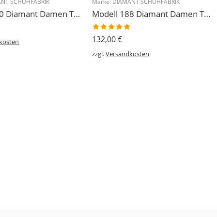
NT SCHUHFABRIK
Marke:
DIAMANT SCHUHFABRIK
Modell 140 Diamant Damen Trainerschuh Microfaser 3,7 cm
Modell 188 Diamant Damen Tanzschuh Trainer geteilte Chromledersohle
Bewertet
132,00
€
kosten
mit
5.00
von 5
zzgl.
Versandkosten