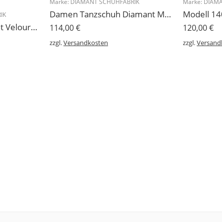
Marke:
DIAMANT SCHUHFABRIK
Marke:
DIAMA
Damen Tanzschuh Diamant Modell 105
IK
227 Sneakers Diamant Veloursleder hellgrau, drehfreudige Kunststoffsohle
114,00
€
120,00
€
zzgl.
Versandkosten
zzgl.
Versand