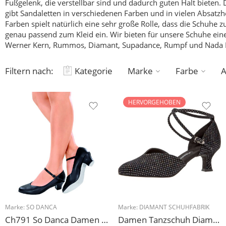
Fußgelenk, die verstellbar sind und dadurch guten Halt bieten.
D
gibt Sandaletten in verschiedenen Farben und in vielen Absatz
Farben spielt natürlich eine sehr große Rolle, dass die Schuh
genau passend zum Kleid ein. Wir bieten für unsere Schuhe ein
Werner Kern, Rummos, Diamant, Supadance, Rumpf und Nada 
Filtern nach:
Kategorie
Marke
Farbe
A
HERVORGEHOBEN
Marke:
SO DANCA
Marke:
DIAMANT SCHUHFABRIK
Ch791 So Danca Damen Charakterschuh 4 cm
Damen Tanzschuh Diamant Modell 105