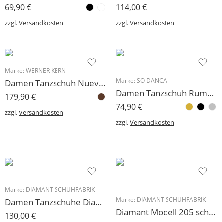
69,90
€
114,00
€
zzgl.
Versandkosten
zzgl.
Versandkosten
Marke:
WERNER KERN
Marke:
SO DANCA
Damen Tanzschuh Nueva Epoca Modell Helen
Damen Tanzschuh Rumpf Modell BL116
179,90
€
74,90
€
zzgl.
Versandkosten
zzgl.
Versandkosten
Marke:
DIAMANT SCHUHFABRIK
Marke:
DIAMANT SCHUHFABRIK
Damen Tanzschuhe Diamant Modell 75: Satinpumps mit 5 cm Absatz, einfärbbar
Diamant Modell 205 schwarz Velours/Glitter Abs. 5 cm
130,00
€