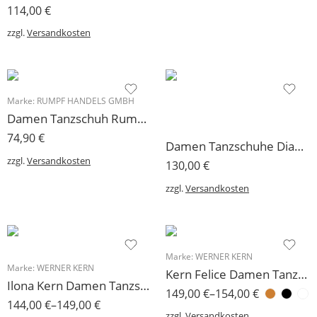
114,00
€
zzgl.
Versandkosten
Marke:
RUMPF HANDELS GMBH
Damen Tanzschuh Rumpf Modell BL502
74,90
€
Damen Tanzschuhe Diamant Modell 108 weiss Satin 5 cm einfärbbar nur noch Restpaare
zzgl.
Versandkosten
130,00
€
zzgl.
Versandkosten
Marke:
WERNER KERN
Marke:
WERNER KERN
Kern Felice Damen Tanzschuh Werner Kern 3,4 cm
Ilona Kern Damen Tanzschuh Comfort 5 cm
149,00
€
–
154,00
€
144,00
€
–
149,00
€
zzgl.
Versandkosten