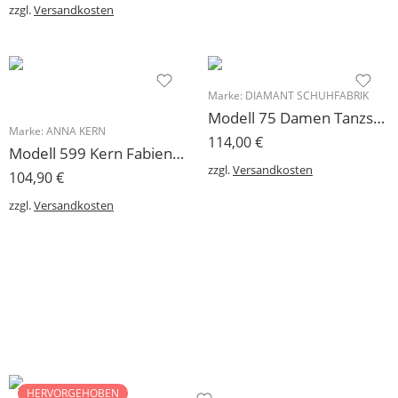
zzgl.
Versandkosten
Marke:
DIAMANT SCHUHFABRIK
Modell 75 Damen Tanzschuhe Velourslederpumps 5 cm
Marke:
ANNA KERN
114,00
€
Modell 599 Kern Fabienne Damen Tanzschuh 3,5 cm Blockabsatz
zzgl.
Versandkosten
104,90
€
zzgl.
Versandkosten
HERVORGEHOBEN