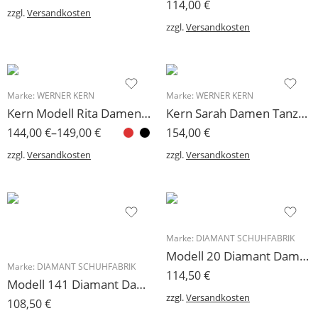
114,00
€
zzgl.
Versandkosten
zzgl.
Versandkosten
Marke:
WERNER KERN
Marke:
WERNER KERN
Kern Modell Rita Damen Tanzschuh 5 cm
Kern Sarah Damen Tanzschuh Werner Kern 6,5 cm
144,00
€
–
149,00
€
154,00
€
zzgl.
Versandkosten
zzgl.
Versandkosten
Marke:
DIAMANT SCHUHFABRIK
Modell 20 Diamant Damen Tanzschuh Auslaufartikel!
Marke:
DIAMANT SCHUHFABRIK
114,50
€
Modell 141 Diamant Damen Sandalette mit 5 cm Absatz, zierlicher Schnitt, neutrale Farbe bronce antik
zzgl.
Versandkosten
108,50
€