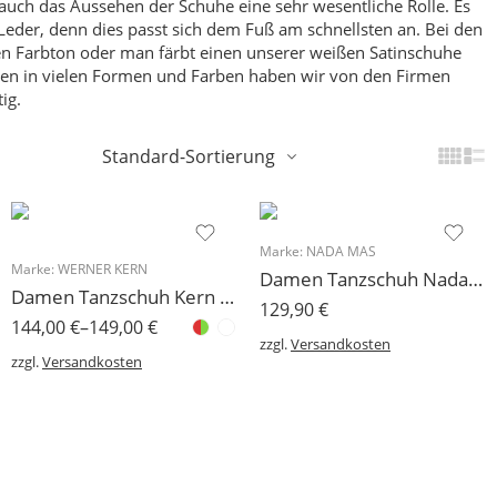
 auch das Aussehen der Schuhe eine sehr wesentliche Rolle. Es
Leder, denn dies passt sich dem Fuß am schnellsten an.
Bei den
den Farbton oder man färbt einen unserer weißen Satinschuhe
hen in vielen Formen und Farben haben wir von den Firmen
ig.
Standard-Sortierung
Marke:
NADA MAS
Marke:
WERNER KERN
Damen Tanzschuh Nada Mas Modell Tamara Sonderangebot in 38
Damen Tanzschuh Kern Modell July
129,90
€
144,00
€
–
149,00
€
zzgl.
Versandkosten
zzgl.
Versandkosten