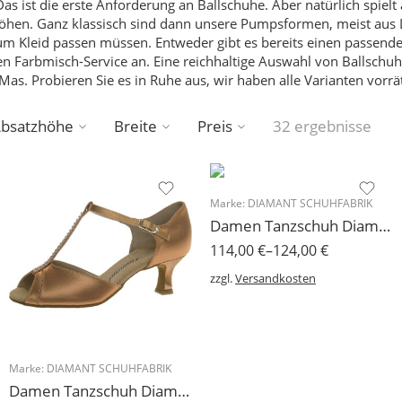
as ist die erste Anforderung an Ballschuhe.
Aber natürlich spielt
höhen. Ganz klassisch sind dann unsere Pumpsformen, meist aus 
e zum Kleid passen müssen. Entweder gibt es bereits einen passen
en Farbmisch-Service an.
Eine reichhaltige Auswahl von Ballschu
Mas.
Probieren Sie es in Ruhe aus, wir haben alle Varianten vorrät
bsatzhöhe
Breite
Preis
32 ergebnisse
Marke:
DIAMANT SCHUHFABRIK
Damen Tanzschuh Diamant Modell 51
114,00
€
–
124,00
€
zzgl.
Versandkosten
Marke:
DIAMANT SCHUHFABRIK
Damen Tanzschuh Diamant Modell 18 Restpaare