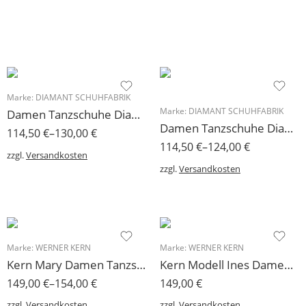
Marke:
DIAMANT SCHUHFABRIK
Marke:
DIAMANT SCHUHFABRIK
Damen Tanzschuhe Diamant Modell 58
Damen Tanzschuhe Diamant Modell 61
114,50
€
–
130,00
€
114,50
€
–
124,00
€
zzgl.
Versandkosten
zzgl.
Versandkosten
Marke:
WERNER KERN
Marke:
WERNER KERN
Kern Mary Damen Tanzschuh Werner Kern
Kern Modell Ines Damen Tanzschuh 5 oder 6,5 cm
149,00
€
–
154,00
€
149,00
€
zzgl.
Versandkosten
zzgl.
Versandkosten