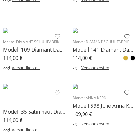
Marke:
DIAMANT SCHUHFABRIK
Marke:
DIAMANT SCHUHFABRIK
Modell 109 Diamant Damen Tanzschuh 6,5 cm Absatz
Modell 141 Diamant Damen Sandalette mit 5 cm Absatz, zierlicher Schnitt
114,00
€
114,00
€
zzgl.
Versandkosten
zzgl.
Versandkosten
Marke:
ANNA KERN
Modell 598 Jolie Anna Kern Damen Tanzschuh 6 cm
Modell 35 Satin haut Diamant Damen Tanzschuhe 3 Absatzhöhen
109,90
€
114,00
€
zzgl.
Versandkosten
zzgl.
Versandkosten