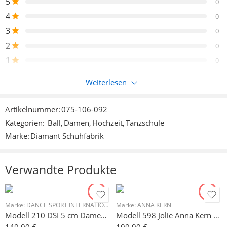
5
0
4
0
3
0
2
0
1
0
Weiterlesen
Nur eingeloggte Kunden, die dieses Produkt gekauft haben,
können eine Bewertung abgeben.
Artikelnummer:
075-106-092
Kategorien:
Ball
,
Damen
,
Hochzeit
,
Tanzschule
Rezensionen
Marke:
Diamant Schuhfabrik
Es liegen noch keine Bewertungen vor.
Verwandte Produkte
Marke:
DANCE SPORT INTERNATIONAL (DSI)
Marke:
ANNA KERN
Modell 210 DSI 5 cm Damen Tanzschuh Standard Modell Paris
Modell 598 Jolie Anna Kern Damen Tanzschuh 6 cm