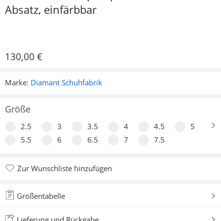
Absatz, einfärbbar
130,00
€
Marke:
Diamant Schuhfabrik
Größe
2.5
3
3.5
4
4.5
5
5.5
6
6.5
7
7.5
Zur Wunschliste hinzufügen
Zur Wunschliste hinzugefügt
Größentabelle
Lieferung und Rückgabe