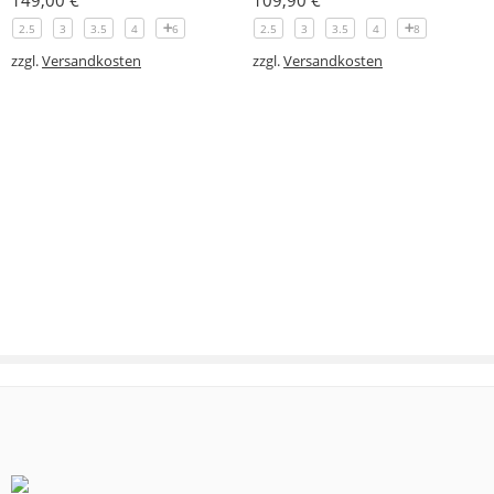
149,00
€
109,90
€
2.5
3
3.5
4
6
2.5
3
3.5
4
8
zzgl.
Versandkosten
zzgl.
Versandkosten