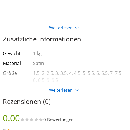
Weiterlesen
Zusätzliche Informationen
Gewicht
1 kg
Material
Satin
Größe
1.5, 2, 2.5, 3, 3.5, 4, 4.5, 5, 5.5, 6, 6.5, 7, 7.5,
8, 8.5, 9, 9.5
Marke
Diamant Schuhfabrik
Weiterlesen
Absatzhöhe
5 cm
Rezensionen (0)
Breite
normal
0.00
Farbe
Weiß
0 Bewertungen