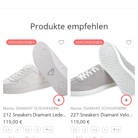
Produkte empfehlen
HERVORGEHOBEN
HERVORGEHOBEN
Marke:
DIAMANT SCHUHFABRIK
Marke:
DIAMANT SCHUHFABRIK
212 Sneakers Diamant Leder weiss, drehfreudige Kunststoffsohle
227 Sneakers Diamant Veloursleder hellgrau, drehfreudige Kunststoffsohle
119,00
€
119,00
€
3.5
4
4.5
5
14
3.5
4
4.5
5
14