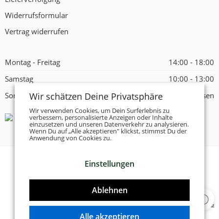
Widerrufsformular
Vertrag widerrufen
Montag - Freitag
14:00 - 18:00
Samstag
10:00 - 13:00
Wir schätzen Deine Privatsphäre
Sonntag
Geschlossen
Wir verwenden Cookies, um Dein Surferlebnis zu
verbessern, personalisierte Anzeigen oder Inhalte
einzusetzen und unseren Datenverkehr zu analysieren.
Wenn Du auf „Alle akzeptieren" klickst, stimmst Du der
Anwendung von Cookies zu.
Einstellungen
© 2026 -
Tanzschuhe Otto München e.K.
- Alle Rechte
vorbehalten!
Ablehnen
Designed & Developed by
Delta 4 Software Solutions
Alle akzeptieren