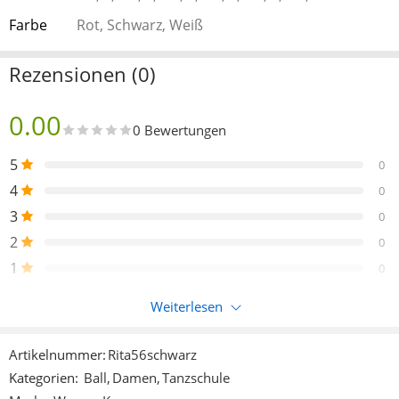
Farbe
Rot, Schwarz, Weiß
Rezensionen (0)
0.00
0 Bewertungen
5
0
4
0
3
0
2
0
1
0
Weiterlesen
Nur eingeloggte Kunden, die dieses Produkt gekauft haben,
können eine Bewertung abgeben.
Artikelnummer:
Rita56schwarz
Kategorien:
Ball
,
Damen
,
Tanzschule
Rezensionen