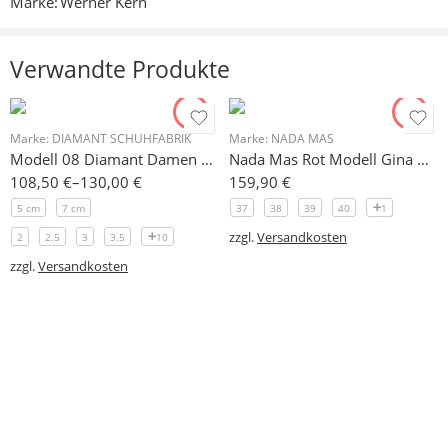
Marke:
Werner Kern
Es liegen noch keine Bewertungen vor.
Verwandte Produkte
Marke:
DIAMANT SCHUHFABRIK
Marke:
NADA MAS
Modell 08 Diamant Damen Tanzschuhe in 2 verschiedenen Absatzhöhen: 7,5 cm schlank, 5 cm flare
Nada Mas Rot Modell Gina Damen Tanzschuhe 7 cm
108,50
€
–
130,00
€
159,90
€
5 cm
7 cm
37
38
39
40
1
zzgl.
Versandkosten
2
2.5
3
3.5
10
zzgl.
Versandkosten