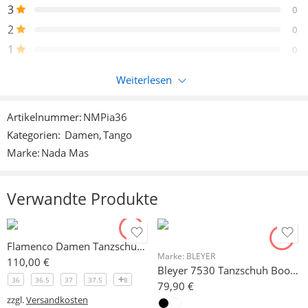
3
0
2
0
1
0
Weiterlesen
Nur eingeloggte Kunden, die dieses Produkt gekauft haben,
können eine Bewertung abgeben.
Artikelnummer:
NMPia36
Kategorien:
Damen
,
Tango
Rezensionen
Marke:
Nada Mas
Es liegen noch keine Bewertungen vor.
Verwandte Produkte
Flamenco Damen Tanzschuh Malltex Modell 2303
Marke:
BLEYER
110,00
€
Bleyer 7530 Tanzschuh Boogie Rock´n Roll viele Größen wieder eingetroffen!
36
36.5
37
37.5
8
79,90
€
zzgl.
Versandkosten