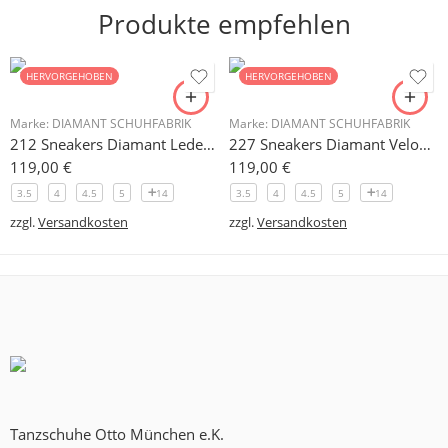
Produkte empfehlen
HERVORGEHOBEN
HERVORGEHOBEN
Marke:
DIAMANT SCHUHFABRIK
Marke:
DIAMANT SCHUHFABRIK
212 Sneakers Diamant Leder weiss, drehfreudige Kunststoffsohle
227 Sneakers Diamant Veloursleder hellgrau, drehfreudige Kunststoffsohle
119,00
€
119,00
€
3.5
4
4.5
5
14
3.5
4
4.5
5
14
zzgl.
Versandkosten
zzgl.
Versandkosten
Tanzschuhe Otto München e.K.