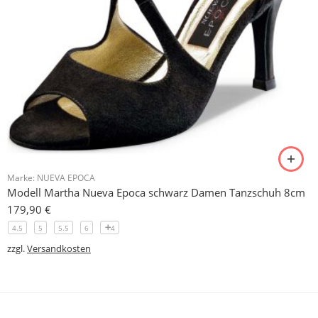
Marke:
NUEVA EPOCA
Modell Martha Nueva Epoca schwarz Damen Tanzschuh 8cm
179,90
€
4.5
5
5.5
6
4
zzgl.
Versandkosten