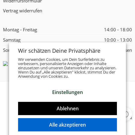
Widerrufsformular
Vertrag widerrufen
Montag - Freitag
14:00 - 18:00
Samstag
10:00 - 13:00
Wir schätzen Deine Privatsphäre
Sonntag
Geschlossen
Wir verwenden Cookies, um Dein Surferlebnis zu
verbessern, personalisierte Anzeigen oder Inhalte
einzusetzen und unseren Datenverkehr zu analysieren.
Wenn Du auf „Alle akzeptieren" klickst, stimmst Du der
Anwendung von Cookies zu.
Einstellungen
© 2026 -
Tanzschuhe Otto München e.K.
- Alle Rechte
vorbehalten!
Ablehnen
Designed & Developed by
Delta 4 Software Solutions
Alle akzeptieren
VERTRAG WIDERRUFEN