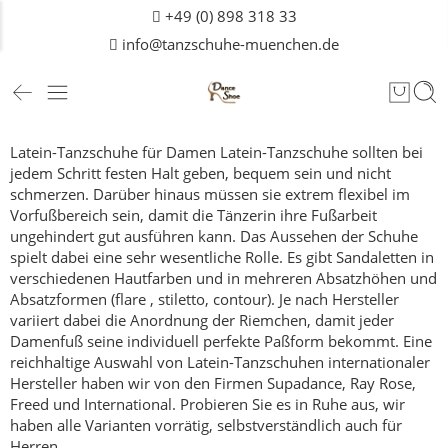
+49 (0) 898 318 33
info@tanzschuhe-muenchen.de
Latein-Tanzschuhe für Damen
Latein-Tanzschuhe sollten bei
jedem Schritt festen Halt geben, bequem sein und nicht
schmerzen. Darüber hinaus müssen sie extrem flexibel im
Vorfußbereich sein, damit die Tänzerin ihre Fußarbeit
ungehindert gut ausführen kann.
Das Aussehen der Schuhe
spielt dabei eine sehr wesentliche Rolle. Es gibt Sandaletten in
verschiedenen Hautfarben und in mehreren Absatzhöhen und
Absatzformen (flare , stiletto, contour). Je nach Hersteller
variiert dabei die Anordnung der Riemchen, damit jeder
Damenfuß seine individuell perfekte Paßform bekommt.
Eine
reichhaltige Auswahl von Latein-Tanzschuhen internationaler
Hersteller haben wir von den Firmen Supadance, Ray Rose,
Freed und International.
Probieren Sie es in Ruhe aus, wir
haben alle Varianten vorrätig, selbstverständlich auch für
Herren
.