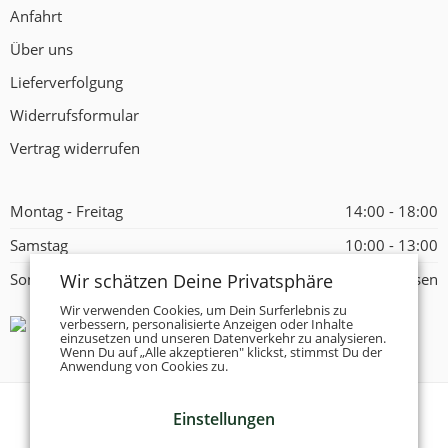
Anfahrt
Über uns
Lieferverfolgung
Widerrufsformular
Vertrag widerrufen
Montag - Freitag
14:00 - 18:00
Samstag
10:00 - 13:00
Wir schätzen Deine Privatsphäre
Sonntag
Geschlossen
Wir verwenden Cookies, um Dein Surferlebnis zu
verbessern, personalisierte Anzeigen oder Inhalte
einzusetzen und unseren Datenverkehr zu analysieren.
Wenn Du auf „Alle akzeptieren" klickst, stimmst Du der
Anwendung von Cookies zu.
Einstellungen
© 2026 -
Tanzschuhe Otto München e.K.
- Alle Rechte