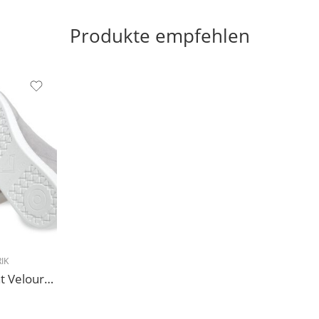
Produkte empfehlen
IK
227 Sneakers Diamant Veloursleder hellgrau, drehfreudige Kunststoffsohle