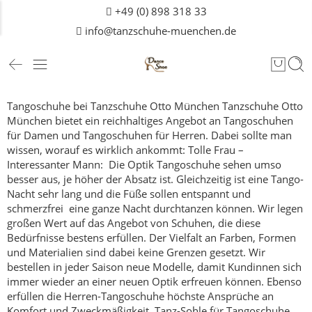
+49 (0) 898 318 33
info@tanzschuhe-muenchen.de
Tangoschuhe bei Tanzschuhe Otto München
Tanzschuhe Otto
München bietet ein reichhaltiges Angebot an Tangoschuhen
für
Damen
und Tangoschuhen für Herren. Dabei sollte man
wissen, worauf es wirklich ankommt:
Tolle Frau –
Interessanter Mann: Die Optik
Tangoschuhe sehen umso
besser aus, je höher der Absatz ist. Gleichzeitig ist eine Tango-
Nacht sehr lang und die Füße sollen entspannt und
schmerzfrei eine ganze Nacht durchtanzen können. Wir legen
großen Wert auf das Angebot von Schuhen, die diese
Bedürfnisse bestens erfüllen.
Der Vielfalt an Farben, Formen
und Materialien sind dabei keine Grenzen gesetzt. Wir
bestellen in jeder Saison neue Modelle, damit Kundinnen sich
immer wieder an einer neuen Optik erfreuen können.
Ebenso
erfüllen die Herren-Tangoschuhe höchste Ansprüche an
Komfort und Zweckmäßigkeit.
Tanz-Sohle für Tangoschuhe