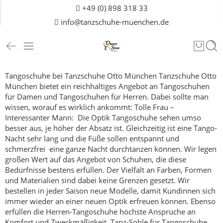
+49 (0) 898 318 33
info@tanzschuhe-muenchen.de
Tangoschuhe bei Tanzschuhe Otto München
Tanzschuhe Otto
München bietet ein reichhaltiges Angebot an Tangoschuhen
für
Damen
und Tangoschuhen für Herren. Dabei sollte man
wissen, worauf es wirklich ankommt:
Tolle Frau –
Interessanter Mann: Die Optik
Tangoschuhe sehen umso
besser aus, je höher der Absatz ist. Gleichzeitig ist eine Tango-
Nacht sehr lang und die Füße sollen entspannt und
schmerzfrei eine ganze Nacht durchtanzen können. Wir legen
großen Wert auf das Angebot von Schuhen, die diese
Bedürfnisse bestens erfüllen.
Der Vielfalt an Farben, Formen
und Materialien sind dabei keine Grenzen gesetzt. Wir
bestellen in jeder Saison neue Modelle, damit Kundinnen sich
immer wieder an einer neuen Optik erfreuen können.
Ebenso
erfüllen die Herren-Tangoschuhe höchste Ansprüche an
Komfort und Zweckmäßigkeit.
Tanz-Sohle für Tangoschuhe