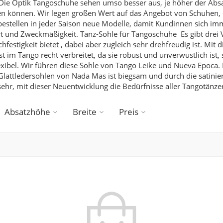
Die Optik
Tangoschuhe sehen umso besser aus, je höher der Absatz 
n können. Wir legen großen Wert auf das Angebot von Schuhen, di
bestellen in jeder Saison neue Modelle, damit Kundinnen sich i
rt und Zweckmäßigkeit.
Tanz-Sohle für Tangoschuhe
Es gibt drei
stigkeit bietet , dabei aber zugleich sehr drehfreudig ist. Mit 
Ist im Tango recht verbreitet, da sie robust und unverwüstlich is
xibel. Wir führen diese Sohle von Tango Leike und Nueva Epoca.
lattledersohlen von Nada Mas ist biegsam und durch die satiniert
s sehr, mit dieser Neuentwicklung die Bedürfnisse aller Tangotänz
Absatzhöhe
Breite
Preis