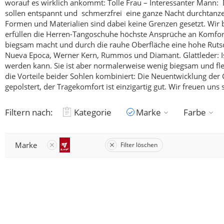
worauf es wirklich ankommt:
Tolle Frau – Interessanter Mann: 
sollen entspannt und schmerzfrei eine ganze Nacht durchtanze
Formen und Materialien sind dabei keine Grenzen gesetzt. Wir 
erfüllen die Herren-Tangoschuhe höchste Ansprüche an Komfo
biegsam macht und durch die rauhe Oberfläche eine hohe Rutschfe
Nueva Epoca, Werner Kern, Rummos und Diamant.
Glattleder: 
werden kann. Sie ist aber normalerweise wenig biegsam und fle
die Vorteile beider Sohlen kombiniert:
Die Neuentwicklung der G
gepolstert, der Tragekomfort ist einzigartig gut. Wir freuen un
Filtern nach:
Kategorie
Marke
Farbe
Marke
Filter löschen