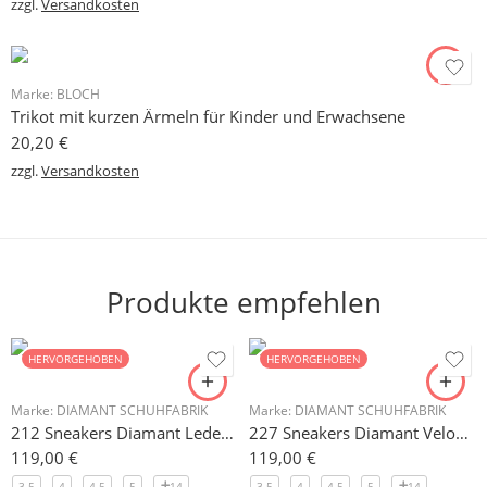
zzgl.
Versandkosten
Marke:
BLOCH
Trikot mit kurzen Ärmeln für Kinder und Erwachsene
20,20
€
zzgl.
Versandkosten
Produkte empfehlen
HERVORGEHOBEN
HERVORGEHOBEN
Marke:
DIAMANT SCHUHFABRIK
Marke:
DIAMANT SCHUHFABRIK
212 Sneakers Diamant Leder weiss, drehfreudige Kunststoffsohle
227 Sneakers Diamant Veloursleder hellgrau, drehfreudige Kunststoffsohle
119,00
€
119,00
€
3.5
4
4.5
5
14
3.5
4
4.5
5
14