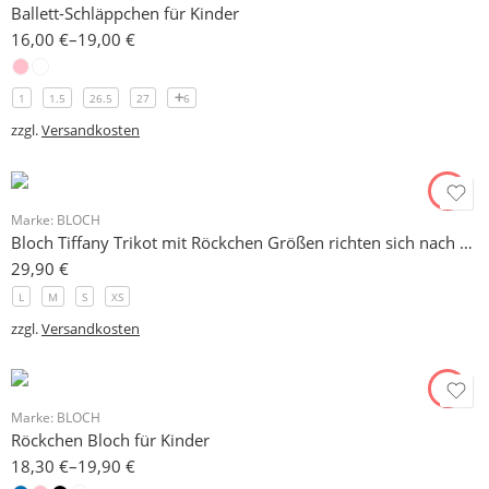
Ballett-Schläppchen für Kinder
16,00
€
–
19,00
€
1
1.5
26.5
27
6
zzgl.
Versandkosten
Marke:
BLOCH
Bloch Tiffany Trikot mit Röckchen Größen richten sich nach Alter
29,90
€
L
M
S
XS
zzgl.
Versandkosten
Marke:
BLOCH
Röckchen Bloch für Kinder
18,30
€
–
19,90
€