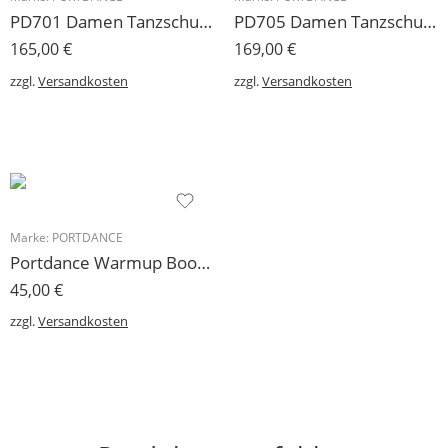
PD701 Damen Tanzschuh Portdance Trainer
PD705 Damen Tanzschuh Portdance Trainer
165,00
€
169,00
€
zzgl.
Versandkosten
zzgl.
Versandkosten
Marke:
PORTDANCE
Portdance Warmup Booties Schwarz
45,00
€
zzgl.
Versandkosten