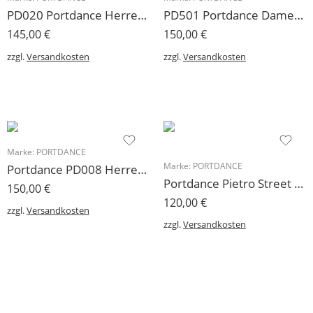
PD020 Portdance Herren Tanzschuh Standard Turnier Lack
PD501 Portdance Damen Tanzschuh Portdance 7,5 cm
145,00
€
150,00
€
zzgl.
Versandkosten
zzgl.
Versandkosten
Marke:
PORTDANCE
Marke:
PORTDANCE
Portdance PD008 Herren Tanzschuh Portdance Lateinschuh
Portdance Pietro Street Tanzsneaker grau Denim
150,00
€
120,00
€
zzgl.
Versandkosten
zzgl.
Versandkosten