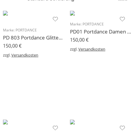
Marke:
PORTDANCE
Marke:
PORTDANCE
PD01 Portdance Damen Tanzschuh 1 cm für Einlagen
PD 803 Portdance Glitter schwarz 6 cm
150,00
€
150,00
€
zzgl.
Versandkosten
zzgl.
Versandkosten