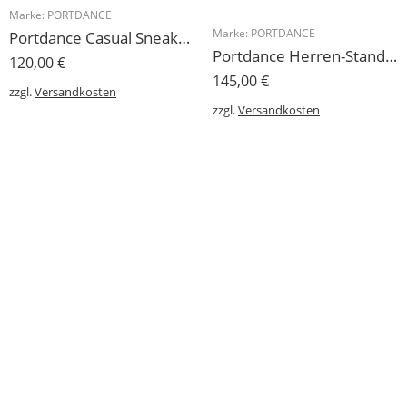
Marke:
PORTDANCE
Marke:
PORTDANCE
Portdance Casual Sneakers Herren Tanzschuh White mit Tanzsohle
Portdance Herren-Standardschuh Victor da Silva Velours, Mesh schwarz
120,00
€
145,00
€
zzgl.
Versandkosten
zzgl.
Versandkosten