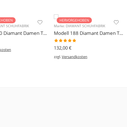
EHOBEN
HERVORGEHOBEN
NT SCHUHFABRIK
Marke:
DIAMANT SCHUHFABRIK
Modell 140 Diamant Damen Trainerschuh Microfaser 3,7 cm
Modell 188 Diamant Damen Tanzschuh Trainer geteilte Chromledersohle
Bewertet
132,00
€
kosten
mit
5.00
von 5
zzgl.
Versandkosten