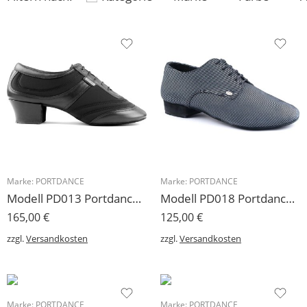
Marke:
PORTDANCE
Marke:
PORTDANCE
Modell PD013 Portdance Herren Tanzschuh Latein
Modell PD018 Portdance Herren Tanzschuh Veloursleder
165,00
€
125,00
€
zzgl.
Versandkosten
zzgl.
Versandkosten
Marke:
PORTDANCE
Marke:
PORTDANCE