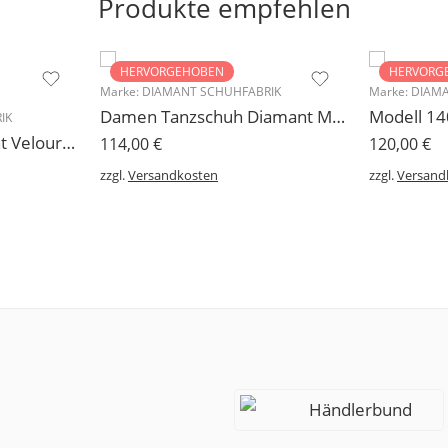
Produkte empfehlen
HERVORGEHOBEN
HERVORG
Marke:
DIAMANT SCHUHFABRIK
Marke:
DIAMA
Damen Tanzschuh Diamant Modell 105
IK
227 Sneakers Diamant Veloursleder hellgrau, drehfreudige Kunststoffsohle
114,00
€
120,00
€
zzgl.
Versandkosten
zzgl.
Versand
Händlerbund