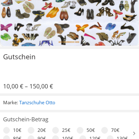
Gutschein
10,00
€
–
150,00
€
Marke:
Tanzschuhe Otto
Gutschein-Betrag
10€
20€
25€
50€
70€
80€
90€
100€
120€
130€