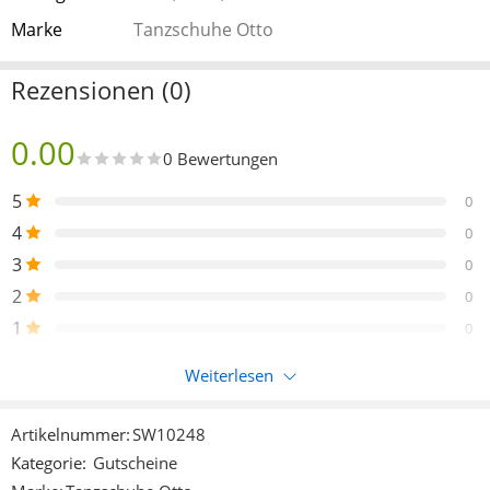
Marke
Tanzschuhe Otto
Rezensionen (0)
0.00
0 Bewertungen
5
0
4
0
3
0
2
0
1
0
Weiterlesen
Nur eingeloggte Kunden, die dieses Produkt gekauft haben,
können eine Bewertung abgeben.
Artikelnummer:
SW10248
Kategorie:
Gutscheine
Rezensionen