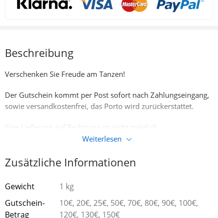
Beschreibung
Verschenken Sie Freude am Tanzen!
Der Gutschein kommt per Post sofort nach Zahlungseingang,
sowie versandkostenfrei, das Porto wird zurückerstattet.
Eine Lieferung auf Rechnung ist nicht möglich.
Weiterlesen
Sie erhalten gleichzeitig einen Code, mit dem Sie den
Gutschein online einlösen können.
Zusätzliche Informationen
Gewicht
1 kg
Gutschein-
10€, 20€, 25€, 50€, 70€, 80€, 90€, 100€,
Betrag
120€, 130€, 150€