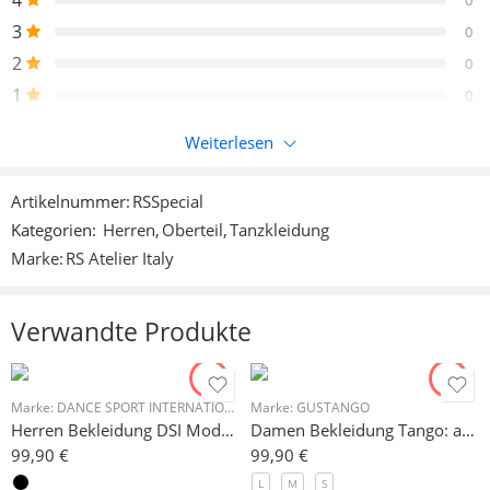
3
0
2
0
1
0
Weiterlesen
Nur eingeloggte Kunden, die dieses Produkt gekauft haben,
können eine Bewertung abgeben.
Artikelnummer:
RSSpecial
Kategorien:
Herren
,
Oberteil
,
Tanzkleidung
Rezensionen
Marke:
RS Atelier Italy
Es liegen noch keine Bewertungen vor.
Verwandte Produkte
Marke:
DANCE SPORT INTERNATIONAL (DSI)
Marke:
GUSTANGO
Herren Bekleidung DSI Modell 4035
Damen Bekleidung Tango: attraktiver Rock blau gemustert
99,90
€
99,90
€
L
M
S